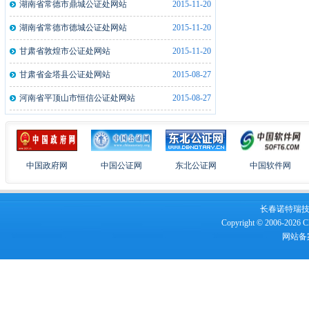
湖南省常德市鼎城公证处网站
2015-11-20
新疆墨玉县公证处文件拍摄仪一体机1..
2022-07-19
湖南省常德市德城公证处网站
2015-11-20
湖北监利县公证处文件拍摄仪一体机2..
2021-12-21
甘肃省敦煌市公证处网站
2015-11-20
湖南俊昇伟业信息科技有限公司公证处..
2020-05-10
甘肃省金塔县公证处网站
2015-08-27
山西忻州市泰和公证处指纹采集仪5台
2019-05-10
河南省平顶山市恒信公证处网站
2015-08-27
山西忻州市泰和公证处指纹采集仪5台
2019-05-13
安徽来安县公证处指纹采集仪2台
2019-01-21
河南洛阳市洛龙公证处指纹采集仪2台
2019-01-21
中国政府网
中国公证网
东北公证网
中国软件网
长春诺特瑞技术服
Copyright © 2006-2026 Ch
网站备