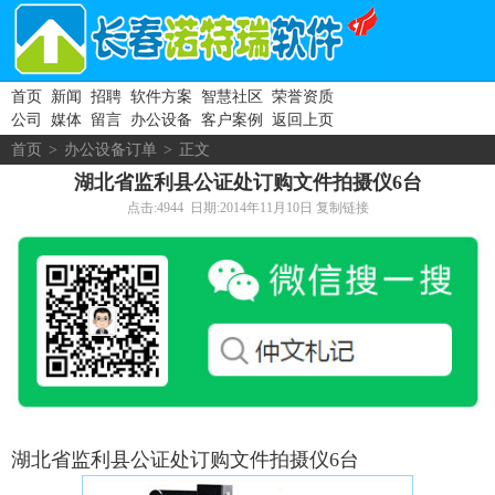
首页
新闻
招聘
软件方案
智慧社区
荣誉资质
公司
媒体
留言
办公设备
客户案例
返回上页
首页
>
办公设备订单
>
正文
湖北省监利县公证处订购文件拍摄仪6台
点击:4944 日期:2014年11月10日
复制链接
湖北省监利县公证处订购文件拍摄仪6台