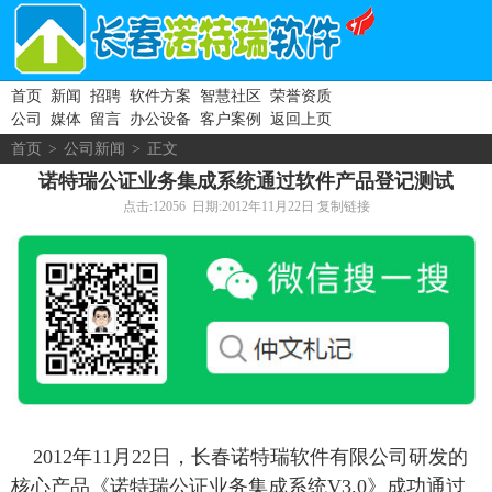
首页
新闻
招聘
软件方案
智慧社区
荣誉资质
公司
媒体
留言
办公设备
客户案例
返回上页
首页
>
公司新闻
>
正文
诺特瑞公证业务集成系统通过软件产品登记测试
点击:12056 日期:2012年11月22日
复制链接
2012年11月22日，长春诺特瑞软件有限公司研发的
核心产品《诺特瑞公证业务集成系统V3.0》成功通过