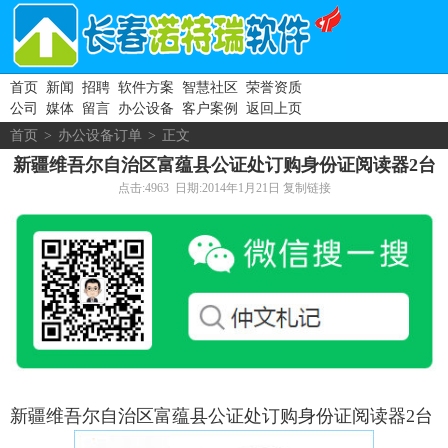
首页
新闻
招聘
软件方案
智慧社区
荣誉资质
公司
媒体
留言
办公设备
客户案例
返回上页
首页
>
办公设备订单
>
正文
新疆维吾尔自治区富蕴县公证处订购身份证阅读器2台
点击:4963 日期:2014年1月21日
复制链接
新疆维吾尔自治区富蕴县公证处订购身份证阅读器2台