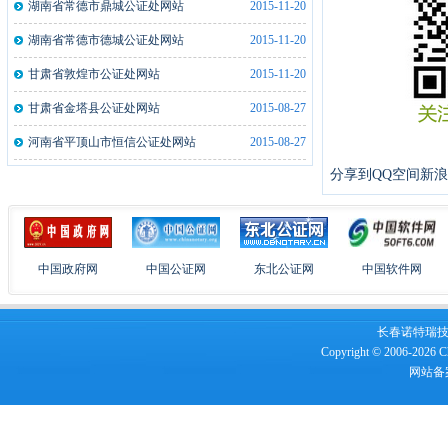
湖南省常德市鼎城公证处网站
2015-11-20
湖南俊昇伟业信息科技有限公司公证处..
2020-05-10
湖南省常德市德城公证处网站
2015-11-20
山西忻州市泰和公证处指纹采集仪5台
2019-05-10
甘肃省敦煌市公证处网站
2015-11-20
山西忻州市泰和公证处指纹采集仪5台
2019-05-13
甘肃省金塔县公证处网站
2015-08-27
安徽来安县公证处指纹采集仪2台
2019-01-21
河南省平顶山市恒信公证处网站
2015-08-27
河南洛阳市洛龙公证处指纹采集仪2台
2019-01-21
分享到
QQ空间
新浪
中国政府网
中国公证网
东北公证网
中国软件网
长春诺特瑞技术服
Copyright © 2006-2026 Ch
网站备