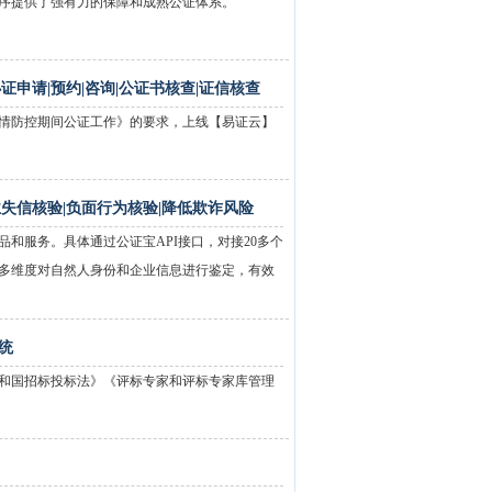
序提供了强有力的保障和成熟公证体系。
证申请|预约|咨询|公证书核查|证信核查
情防控期间公证工作》的要求，上线【易证云】
失信核验|负面行为核验|降低欺诈风险
和服务。具体通过公证宝API接口，对接20多个
多维度对自然人身份和企业信息进行鉴定，有效
统
和国招标投标法》《评标专家和评标专家库管理