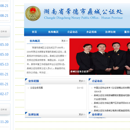
-02-21
-08-21
-08-22
-08-21
-07-19
-12-21
-05-10
-05-10
-05-13
-01-21
-01-21
-02-17
-02-21
-08-22
-07-19
-11-20