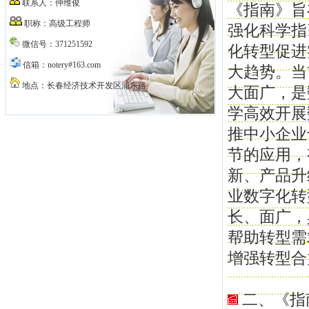
联系人：仲维俊
《指南》旨
职称：高级工程师
强化科学指
微信号：371251592
化转型促进
信箱：notery#163.com
大趋势。当
地点：长春经济技术开发区浦东路
大面广，是
学高效开展
推中小企业
节的应用，
新、产品升
业数字化转
长、面广，
帮助转型需
增强转型合
二、《指