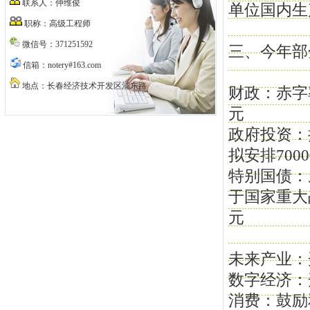
联系人：仲维俊
单位国内生
职称：高级工程师
微信号：371251592
三、今年部
信箱：notery#163.com
地点：长春经济技术开发区浦东路
财政：赤字
元
政府投资：
拟安排700
特别国债：
于国家重大
元
未来产业：
数字经济：
消费：鼓励