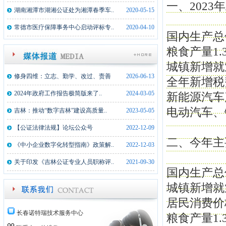
一、2023
湖南湘潭市湖湘公证处为湘潭春季车..
2020-05-15
常德市医疗保障事务中心启动评标专..
2020-04-10
国内生产总值
粮食产量1.
城镇新增就业
修身四维：立志、勤学、改过、责善
2026-06-13
全年新增税
2024年政府工作报告极简版来了..
2024-03-05
新能源汽车
电动汽车、
吉林：推动“数字吉林”建设高质量..
2023-05-05
【公证法律法规】论坛公众号
2022-12-09
二、今年主
《中小企业数字化转型指南》政策解..
2022-12-03
关于印发《吉林公证专业人员职称评..
2021-09-30
国内生产总
城镇新增就
居民消费价
长春诺特瑞技术服务中心
粮食产量1